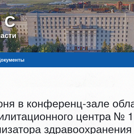
МС
ласти
Документы
юня в конференц-зале обла
илитационного центра № 
низатора здравоохранения 