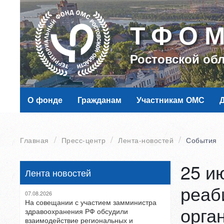
ТФО
Ростовской об
О фонде
Гражданам
Участникам ОМС
Главная
Пресс-центр
Лента-новостей
События
25 и
Лента новостей
реаб
07.08.2026
На совещании с участием замминистра
орга
здравоохранения РФ обсудили
взаимодействие региональных и