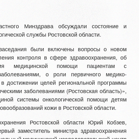
астного Минздрава обсуждали состояние и
огической службы Ростовской области.
 заседания были включены вопросы о новом
ления контроля в сфере здравоохранения, об
ания медицинской помощи пациентам с
заболеваниями, о роли первичного медико-
а в достижении целей региональной программы
ическими заболеваниями (Ростовская область)»,
диной системы онкологической помощи детям
новообразований кожи в Ростовской области.
хранения Ростовской области Юрий Кобзев,
ервый заместитель министра здравоохранения
нальный медицинский исследовательский центр