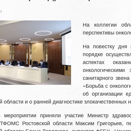
21
На коллегии обл
перспективы онкол
На повестку дня
порядке осуществ
аспектах оказ
онкологическими 
санитарного звен
«Борьба с онколог
об организации е
й области и о ранней диагностике злокачественных 
 мероприятии приняли участие Министр здравоо
 ТФОМС Ростовской области Максим Григорьев, п
й области Елена Теплякова, директор ФГБУ «Нацио