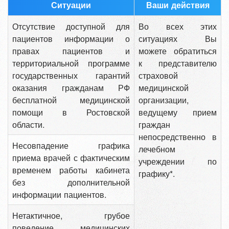
Ситуации
Ваши действия
Отсутствие доступной для
Во всех этих
пациентов информации о
ситуациях Вы
правах пациентов и
можете обратиться
территориальной программе
к представителю
государственных гарантий
страховой
оказания гражданам РФ
медицинской
бесплатной медицинской
организации,
помощи в Ростовской
ведущему прием
области.
граждан
непосредственно в
Несовпадение графика
лечебном
приема врачей с фактическим
учреждении по
временем работы кабинета
графику*.
без дополнительной
информации пациентов.
Нетактичное, грубое
поведение медицинских