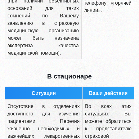
(при наличии объективных
телефону «горячей
оснований для таких
линии».
сомнений по Вашему
заявлению в страховую
медицинскую организацию
может быть назначена
экспертиза качества
медицинской помощи).
В стационаре
Ситуации
Ваши действия
Отсутствие в отделениях
Во всех этих
доступного для изучения
ситуациях Вы
пациентами Перечня
можете обратиться
жизненно необходимых и
к представителю
важнейших лекарственных
страховой